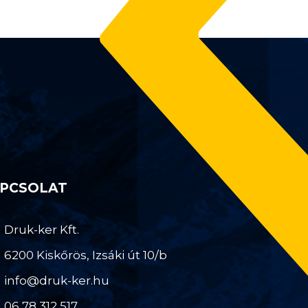
PCSOLAT
Druk-ker Kft.
6200 Kiskőrös, Izsáki út 10/b
info@druk-ker.hu
06 78 312 517