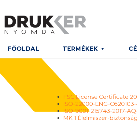
FŐOLDAL
TERMÉKEK
C
FSC License Certificate 2
ISO-22000-ENG-C620103
ISO-9001-215743-2017-A
MK 1 Élelmiszer-biztonság