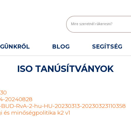
ÉGÜNKRŐL
BLOG
SEGÍTSÉG
ISO TANÚSÍTVÁNYOK
030
-4-20240828
Q-BUD-RvA-2-hu-HU-20230313-20230323110358
i és minőségpolitika k2 v1