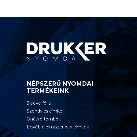
NÉPSZERŰ NYOMDAI
TERMÉKEINK
Sleeve fólia
Szendvics címke
Önátíró tömbök
Egyéb élelmiszeripari címkék