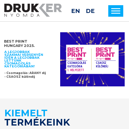
EN
DE
BEST PRINT
HUNGARY 2025.
A LEGJOBBAK
SZAKMAI VERSENYÉN
IDÉN A LEGJOBBAK
LETTÜNK
CSOMAGOLÁS
KATEGÓRIÁBAN!
- Csomagolás: ARANY díj
- CSAOSZ különdíj
KIEMELT
TERMÉKEINK