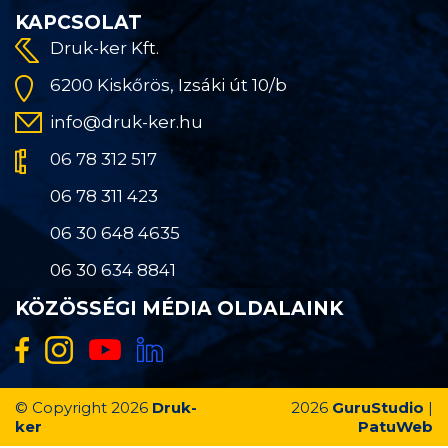
KAPCSOLAT
Druk-ker Kft.
6200 Kiskőrös, Izsáki út 10/b
info@druk-ker.hu
06 78 312 517
06 78 311 423
06 30 648 4635
06 30 634 8841
KÖZÖSSÉGI MÉDIA OLDALAINK
© Copyright 2026
Druk-
2026
GuruStudio
|
ker
PatuWeb