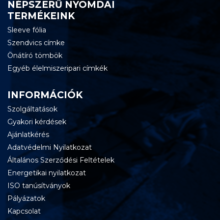
NÉPSZERŰ NYOMDAI
TERMÉKEINK
Sleeve fólia
Szendvics címke
Önátíró tömbök
Egyéb élelmiszeripari címkék
INFORMÁCIÓK
Szolgáltatások
Gyakori kérdések
Ajánlatkérés
Adatvédelmi Nyilatkozat
Általános Szerződési Feltételek
Energetikai nyilatkozat
ISO tanúsítványok
Pályázatok
Kapcsolat