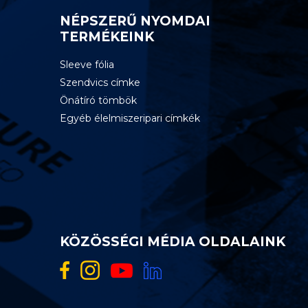
NÉPSZERŰ NYOMDAI
TERMÉKEINK
Sleeve fólia
Szendvics címke
Önátíró tömbök
Egyéb élelmiszeripari címkék
KÖZÖSSÉGI MÉDIA OLDALAINK