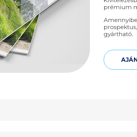
Kivitelezés
prémium mi
Amennyiben
prospektus,
gyártható.
AJÁ