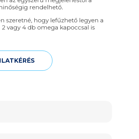
ben az egyszerű megjelenéstől a
nőségig rendelhető.
 szeretné, hogy lefűzhető legyen a
 2 vagy 4 db omega kapoccsal is
NLATKÉRÉS