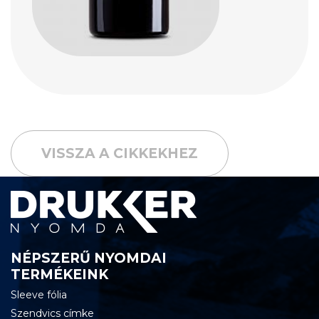
VISSZA A CIKKEKHEZ
NÉPSZERŰ NYOMDAI
TERMÉKEINK
Sleeve fólia
Szendvics címke